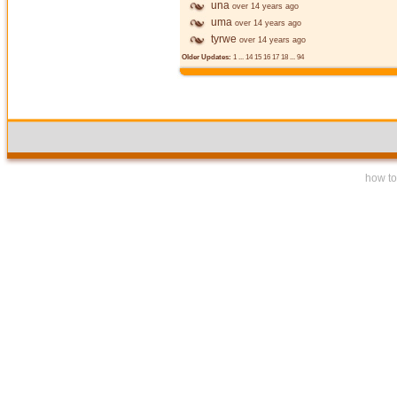
una
over 14 years ago
uma
over 14 years ago
tyrwe
over 14 years ago
Older Updates:
1
...
14
15
16
17
18
...
94
how to 